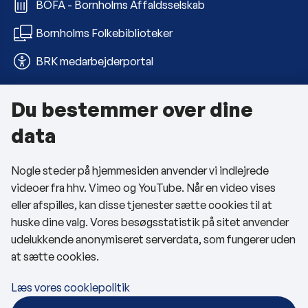
BOFA - Bornholms Affaldsselskab
Bornholms Folkebiblioteker
BRK medarbejderportal
Du bestemmer over dine
Om kommunen
data
Kontakt os
Nogle steder på hjemmesiden anvender vi indlejrede
Telefon- og åbningstider
videoer fra hhv. Vimeo og YouTube. Når en video vises
Tilgængelighedserklæring
eller afspilles, kan disse tjenester sætte cookies til at
huske dine valg. Vores besøgsstatistik på sitet anvender
Privatlivspolitik
udelukkende anonymiseret serverdata, som fungerer uden
at sætte cookies.
Cookies
Læs vores cookiepolitik
Følg os