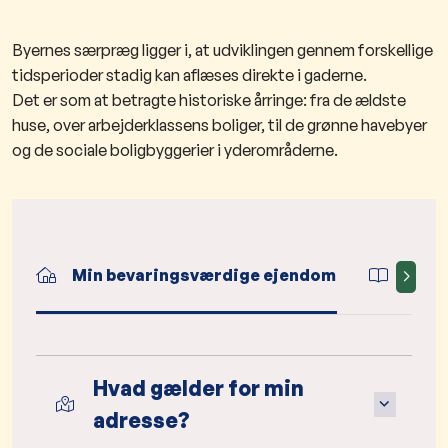
Byernes særpræg ligger i, at udviklingen gennem forskellige
tidsperioder stadig kan aflæses direkte i gaderne.
Det er som at betragte historiske årringe: fra de ældste
huse, over arbejderklassens boliger, til de grønne havebyer
og de sociale boligbyggerier i yderområderne.
Min bevaringsværdige ejendom
Vejle
Hvad gælder for min
adresse?