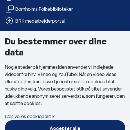
Bornholms Folkebiblioteker
BRK medarbejderportal
Du bestemmer over dine
Om kommunen
data
Kontakt os
Nogle steder på hjemmesiden anvender vi indlejrede
Telefon- og åbningstider
videoer fra hhv. Vimeo og YouTube. Når en video vises
Tilgængelighedserklæring
eller afspilles, kan disse tjenester sætte cookies til at
huske dine valg. Vores besøgsstatistik på sitet anvender
Privatlivspolitik
udelukkende anonymiseret serverdata, som fungerer uden
at sætte cookies.
Cookies
Læs vores cookiepolitik
Følg os
Accepter alle