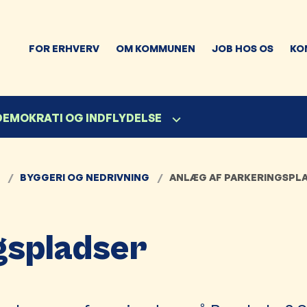
FOR ERHVERV
OM KOMMUNEN
JOB HOS OS
KO
 DEMOKRATI OG INDFLYDELSE
BYGGERI OG NEDRIVNING
ANLÆG AF PARKERINGSPL
gspladser