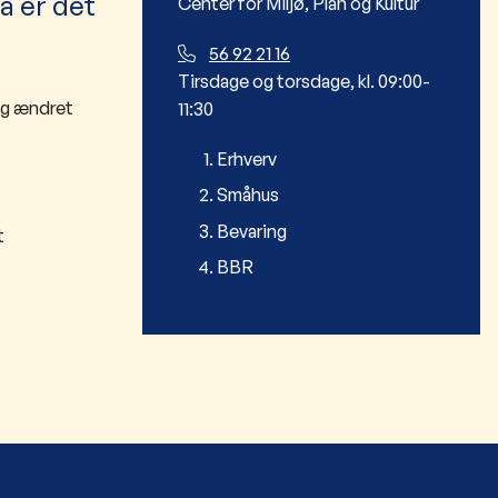
å er det
Center for Miljø, Plan og Kultur
56 92 21 16
Tirsdage og torsdage, kl. 09:00-
 og ændret
11:30
Erhverv
Småhus
Bevaring
t
BBR