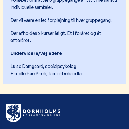
Forløbet omfatter 8 gruppegange af 3½ time samt 2
individuelle samtaler.
Der vil være en let forplejning til hver gruppegang.
Der afholdes 2 kurser årligt. Ét i foråret og ét i
efteråret.
Undervisere/vejledere
Luise Damgaard, socialpsykolog
Pernille Bue Bech, familiebehandler