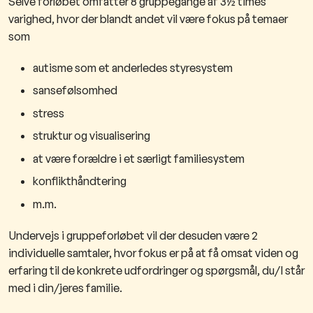
Selve forløbet omfatter 8 gruppegange af 3½ times
varighed, hvor der blandt andet vil være fokus på temaer
som
autisme som et anderledes styresystem
sansefølsomhed
stress
struktur og visualisering
at være forældre i et særligt familiesystem
konflikthåndtering
m.m.
Undervejs i gruppeforløbet vil der desuden være 2
individuelle samtaler, hvor fokus er på at få omsat viden og
erfaring til de konkrete udfordringer og spørgsmål, du/I står
med i din/jeres familie.