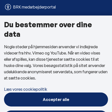
BRK medarbejderportal
Du bestemmer over dine
Om kommunen
data
Kontakt os
Nogle steder på hjemmesiden anvender vi indlejrede
Telefon- og åbningstider
videoer fra hhv. Vimeo og YouTube. Når en video vises
Tilgængelighedserklæring
eller afspilles, kan disse tjenester sætte cookies til at
huske dine valg. Vores besøgsstatistik på sitet anvender
Privatlivspolitik
udelukkende anonymiseret serverdata, som fungerer uden
at sætte cookies.
Cookies
Læs vores cookiepolitik
Følg os
Accepter alle
BRK på Facebook