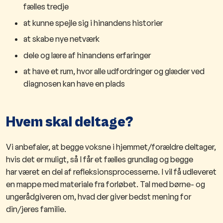
fælles tredje
at kunne spejle sig i hinandens historier
at skabe nye netværk
dele og lære af hinandens erfaringer
at have et rum, hvor alle udfordringer ​og glæder ved
diagnosen kan have en plads
Hvem skal deltage?
Vi anbefaler, at begge voksne ​
i hjemmet/forældre
deltager,
hvis det er muligt, så I får et fælles grundlag
og begge
ha
r
været en
del af refleksionsprocesserne. I vil få udleveret
en mappe med materiale fra forløbet. Tal med børne- og
ungerådgiveren om, hvad der giver bedst mening for
din/jeres familie.