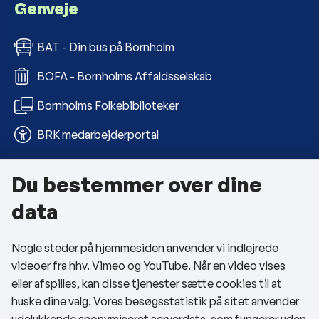
Genveje
BAT - Din bus på Bornholm
BOFA - Bornholms Affaldsselskab
Bornholms Folkebiblioteker
BRK medarbejderportal
Du bestemmer over dine
Om kommunen
data
Kontakt os
Nogle steder på hjemmesiden anvender vi indlejrede
Telefon- og åbningstider
videoer fra hhv. Vimeo og YouTube. Når en video vises
Tilgængelighedserklæring
eller afspilles, kan disse tjenester sætte cookies til at
huske dine valg. Vores besøgsstatistik på sitet anvender
Privatlivspolitik