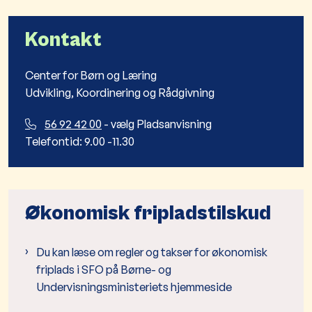
Kontakt
Center for Børn og Læring
Udvikling, Koordinering og Rådgivning
56 92 42 00
- vælg Pladsanvisning
Telefontid: 9.00 -11.30
Økonomisk fripladstilskud
Du kan læse om regler og takser for økonomisk
friplads i SFO på Børne- og
Undervisningsministeriets hjemmeside