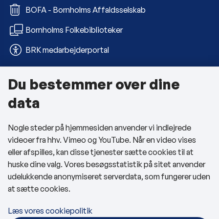
BOFA - Bornholms Affaldsselskab
Bornholms Folkebiblioteker
BRK medarbejderportal
Du bestemmer over dine
Om kommunen
data
Kontakt os
Nogle steder på hjemmesiden anvender vi indlejrede
Telefon- og åbningstider
videoer fra hhv. Vimeo og YouTube. Når en video vises
Tilgængelighedserklæring
eller afspilles, kan disse tjenester sætte cookies til at
huske dine valg. Vores besøgsstatistik på sitet anvender
Privatlivspolitik
udelukkende anonymiseret serverdata, som fungerer uden
at sætte cookies.
Cookies
Læs vores cookiepolitik