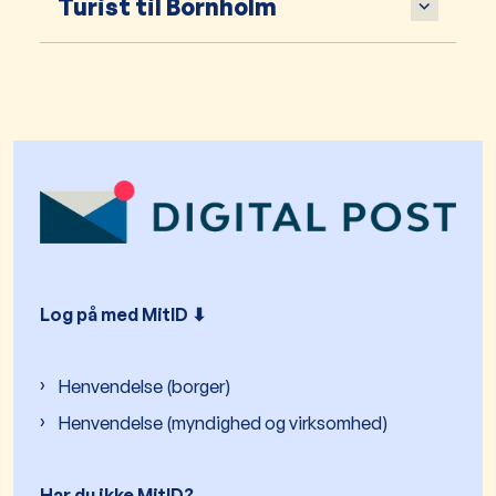
Turist til Bornholm
Log på med MitID ⬇︎
Henvendelse (borger)
Henvendelse (myndighed og virksomhed)
Har du ikke MitID?