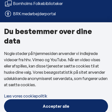
Bornholms Folkebiblioteker
BRK medarbejderportal
Du bestemmer over dine
Om kommunen
data
Kontakt os
Nogle steder på hjemmesiden anvender vi indlejrede
Telefon- og åbningstider
videoer fra hhv. Vimeo og YouTube. Når en video vises
Tilgængelighedserklæring
eller afspilles, kan disse tjenester sætte cookies til at
huske dine valg. Vores besøgsstatistik på sitet anvender
Privatlivspolitik
udelukkende anonymiseret serverdata, som fungerer uden
at sætte cookies.
Cookies
Læs vores cookiepolitik
Følg os
Accepter alle