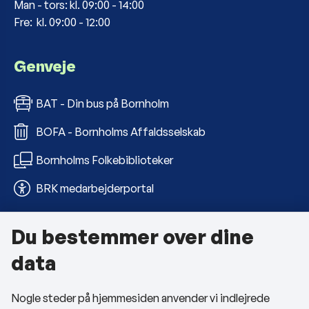
Man - tors: kl. 09:00 - 14:00
Fre: kl. 09:00 - 12:00
Genveje
BAT - Din bus på Bornholm
BOFA - Bornholms Affaldsselskab
Bornholms Folkebiblioteker
BRK medarbejderportal
Du bestemmer over dine
Om kommunen
data
Kontakt os
Nogle steder på hjemmesiden anvender vi indlejrede
Telefon- og åbningstider