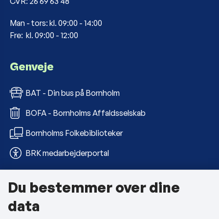
CVR: 26 69 63 48
Man - tors: kl. 09:00 - 14:00
Fre: kl. 09:00 - 12:00
Genveje
BAT - Din bus på Bornholm
BOFA - Bornholms Affaldsselskab
Bornholms Folkebiblioteker
BRK medarbejderportal
Du bestemmer over dine
Om kommunen
data
Kontakt os