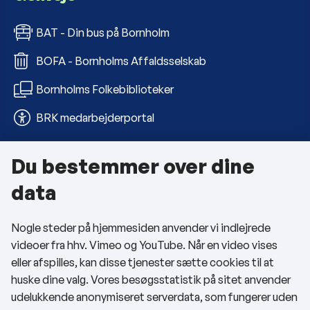
BAT - Din bus på Bornholm
BOFA - Bornholms Affaldsselskab
Bornholms Folkebiblioteker
BRK medarbejderportal
Du bestemmer over dine
Om kommunen
data
Kontakt os
Nogle steder på hjemmesiden anvender vi indlejrede
Telefon- og åbningstider
videoer fra hhv. Vimeo og YouTube. Når en video vises
Tilgængelighedserklæring
eller afspilles, kan disse tjenester sætte cookies til at
huske dine valg. Vores besøgsstatistik på sitet anvender
Privatlivspolitik
udelukkende anonymiseret serverdata, som fungerer uden