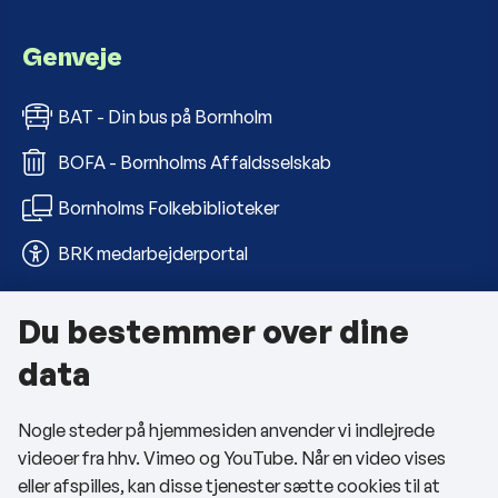
Genveje
BAT - Din bus på Bornholm
BOFA - Bornholms Affaldsselskab
Bornholms Folkebiblioteker
BRK medarbejderportal
Du bestemmer over dine
Om kommunen
data
Kontakt os
Nogle steder på hjemmesiden anvender vi indlejrede
Telefon- og åbningstider
videoer fra hhv. Vimeo og YouTube. Når en video vises
Tilgængelighedserklæring
eller afspilles, kan disse tjenester sætte cookies til at