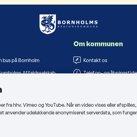
Om kommunen
n bus på Bornholm
Kontakt os
ornholms Affaldsselskab
Telefon- og åbningstide
s Folkebiblioteker
Tilgængelighedserklæri
a
arbejderportal
Privatlivspolitik
 fra hhv. Vimeo og YouTube. Når en video vises eller afspilles
Cookies
sitet anvender udelukkende anonymiseret serverdata, som funge