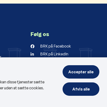
Følg os
BRK på Facebook
BRK på LinkedIn
r
ng
Accepter alle
, kan disse tjenester sætte
rer uden at sætte cookies.
Afvis alle