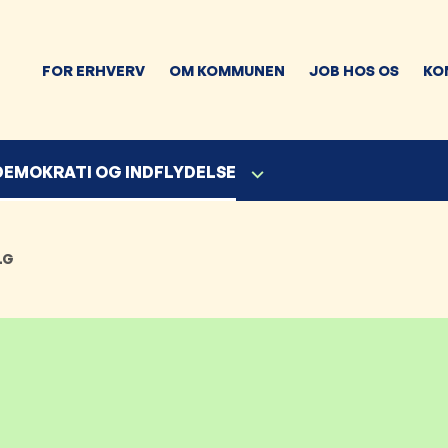
FOR ERHVERV
OM KOMMUNEN
JOB HOS OS
KO
 DEMOKRATI OG INDFLYDELSE
LG