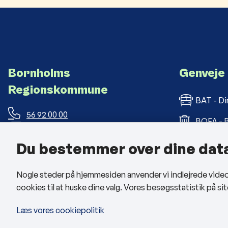
Bornholms
Genveje
Regionskommune
BAT - Di
56 92 00 00
BOFA - B
post@brk.dk
Bornholm
Du bestemmer over dine dat
Landemærket 26, 3700 Rønne
BRK med
CVR: 26 69 63 48
Nogle steder på hjemmesiden anvender vi indlejrede videoer
cookies til at huske dine valg. Vores besøgsstatistik på 
Man - tors: kl. 09:00 - 14:00
Fre: kl. 09:00 - 12:00
Læs vores cookiepolitik