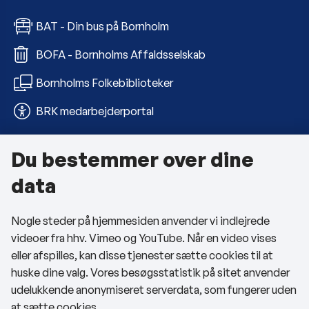
BAT - Din bus på Bornholm
BOFA - Bornholms Affaldsselskab
Bornholms Folkebiblioteker
BRK medarbejderportal
Du bestemmer over dine
Om kommunen
data
Kontakt os
Nogle steder på hjemmesiden anvender vi indlejrede
Telefon- og åbningstider
videoer fra hhv. Vimeo og YouTube. Når en video vises
Tilgængelighedserklæring
eller afspilles, kan disse tjenester sætte cookies til at
huske dine valg. Vores besøgsstatistik på sitet anvender
Privatlivspolitik
udelukkende anonymiseret serverdata, som fungerer uden
at sætte cookies.
Cookies