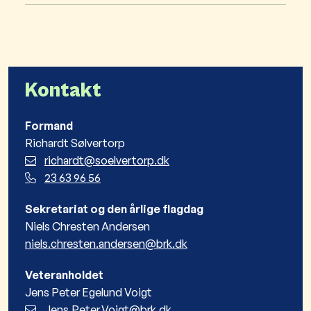
Kontakt
Formand
Richardt Sølvertorp
richardt@soelvertorp.dk
23 63 96 56
Sekretariat og den årlige flagdag
Niels Chresten Andersen
niels.chresten.andersen@brk.dk
Veteranholdet
Jens Peter Egelund Voigt
Jens.Peter.Voigt@brk.dk