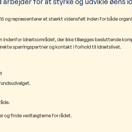
rbejder for at styrke og udvikle øens id
15 og repræsenterer et stærkt vidensfelt inden for både organ
n indenfor idrætsområdet, der ikke tillægges besluttende ko
kte sparringspartner og kontakt i forhold til idrætslivet.
et
mfundsudvalget.
råde.
r og finde vedtægterne for rådet.