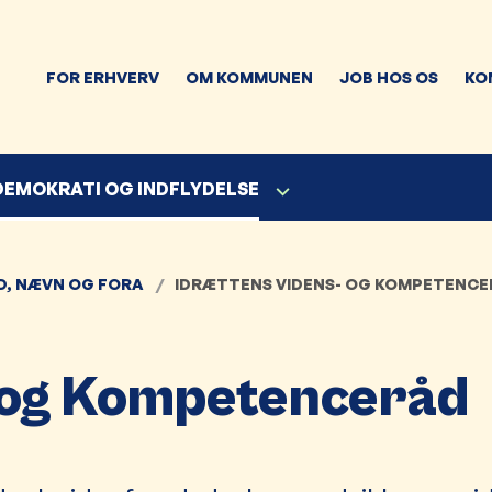
FOR ERHVERV
OM KOMMUNEN
JOB HOS OS
KO
 DEMOKRATI OG INDFLYDELSE
D, NÆVN OG FORA
IDRÆTTENS VIDENS- OG KOMPETENC
 og Kompetenceråd