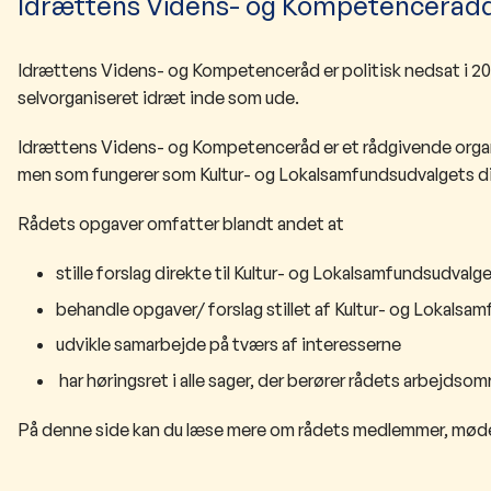
Idrættens Videns- og Kompetencerådd a
Idrættens Videns- og Kompetenceråd er politisk nedsat i 20
selvorganiseret idræt inde som ude.
Idrættens Videns- og Kompetenceråd er et rådgivende orga
men som fungerer som Kultur- og Lokalsamfundsudvalgets dire
Rådets opgaver omfatter blandt andet at
stille forslag direkte til Kultur- og Lokalsamfundsudvalg
behandle opgaver/ forslag stillet af Kultur- og Lokalsa
udvikle samarbejde på tværs af interesserne
har høringsret i alle sager, der berører rådets arbejdsom
På denne side kan du læse mere om rådets medlemmer, møde