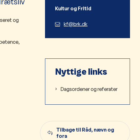
rætsliv
Kultur og Fritid
iseret og
kf@brk.dk
mpetence,
Nyttige links
Dagsordener og referater
Tilbage til Råd, nævn og
fora