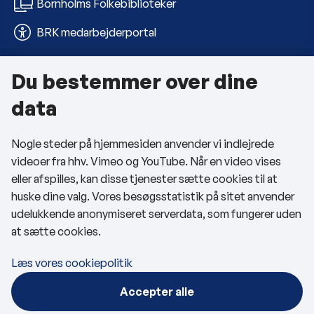
Bornholms Folkebiblioteker
BRK medarbejderportal
Du bestemmer over dine
Om kommunen
data
Kontakt os
Nogle steder på hjemmesiden anvender vi indlejrede
Telefon- og åbningstider
videoer fra hhv. Vimeo og YouTube. Når en video vises
Tilgængelighedserklæring
eller afspilles, kan disse tjenester sætte cookies til at
huske dine valg. Vores besøgsstatistik på sitet anvender
Privatlivspolitik
udelukkende anonymiseret serverdata, som fungerer uden
at sætte cookies.
Cookies
Læs vores cookiepolitik
Følg os
Accepter alle