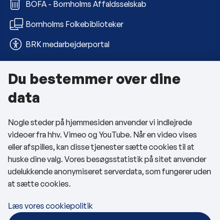
BOFA - Bornholms Affaldsselskab
Bornholms Folkebiblioteker
BRK medarbejderportal
Du bestemmer over dine
Om kommunen
data
Kontakt os
Nogle steder på hjemmesiden anvender vi indlejrede
Telefon- og åbningstider
videoer fra hhv. Vimeo og YouTube. Når en video vises
Tilgængelighedserklæring
eller afspilles, kan disse tjenester sætte cookies til at
huske dine valg. Vores besøgsstatistik på sitet anvender
Privatlivspolitik
udelukkende anonymiseret serverdata, som fungerer uden
at sætte cookies.
Cookies
Læs vores cookiepolitik
Følg os