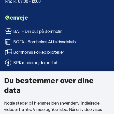
Fre: kl. 09:00 - 12:00
Genveje
BAT - Din bus på Bornholm
BOFA - Bornholms Affaldsselskab
Bornholms Folkebiblioteker
BRK medarbejderportal
Du bestemmer over dine
Om kommunen
data
Kontakt os
Nogle steder på hjemmesiden anvender vi indlejrede
Telefon- og åbningstider
videoer fra hhv. Vimeo og YouTube. Når en video vises