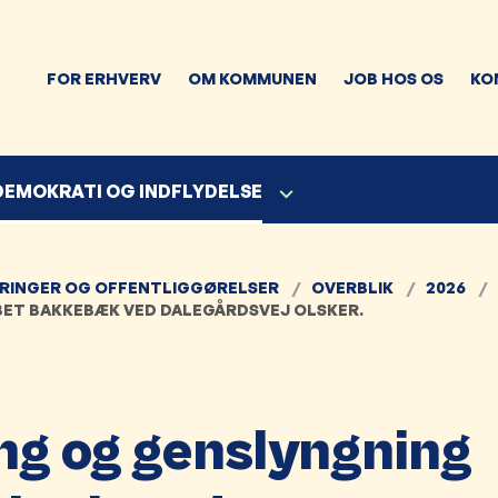
FOR ERHVERV
OM KOMMUNEN
JOB HOS OS
KO
 DEMOKRATI OG INDFLYDELSE
RINGER OG OFFENTLIGGØRELSER
OVERBLIK
2026
BET BAKKEBÆK VED DALEGÅRDSVEJ OLSKER.
ing og genslyngning