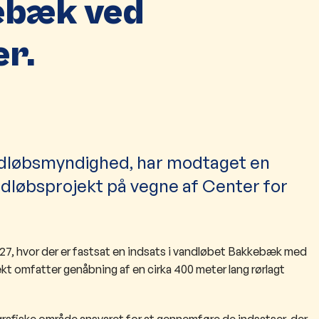
ebæk ved
er.
løbsmyndighed, har modtaget en
dløbsprojekt på vegne af Center for
27, hvor der er fastsat en indsats i vandløbet Bakkebæk med
kt omfatter genåbning af en cirka 400 meter lang rørlagt
iske område ansvaret for at gennemføre de indsatser, der