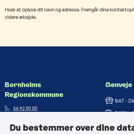
Husk at oplyse dit navn og adresse. Fremgår dine kontaktoply
videre arbejde.
Bornholms
Genveje
Regionskommune
BAT - Di
56 92 00 00
BOFA - B
post@brk.dk
Du bestemmer over dine dat
Bornholm
Landemærket 26, 3700 Rønne