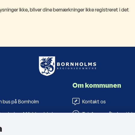
sninger ikke, bliver dine bemærkninger ikke registreret i det
Om kommunen
n bus på Bornholm
Kontakt os
ornholms Affaldsselskab
Telefon- og åbningstide
a
s Folkebiblioteker
Tilgængelighedserklæri