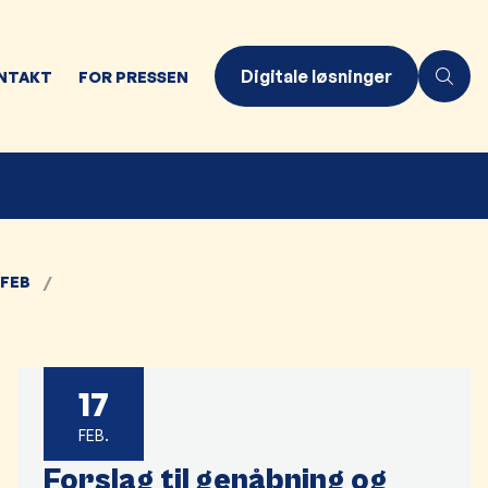
Digitale løsninger
NTAKT
FOR PRESSEN
FEB
17
FEB.
Forslag til genåbning og