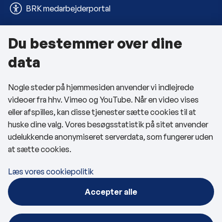
BRK medarbejderportal
Du bestemmer over dine
Om kommunen
data
Kontakt os
Nogle steder på hjemmesiden anvender vi indlejrede
Telefon- og åbningstider
videoer fra hhv. Vimeo og YouTube. Når en video vises
Tilgængelighedserklæring
eller afspilles, kan disse tjenester sætte cookies til at
huske dine valg. Vores besøgsstatistik på sitet anvender
Privatlivspolitik
udelukkende anonymiseret serverdata, som fungerer uden
at sætte cookies.
Cookies
Læs vores cookiepolitik
Følg os
Accepter alle
BRK på Facebook