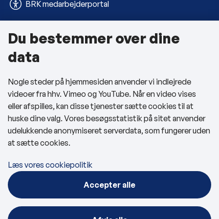
BRK medarbejderportal
Du bestemmer over dine
Om kommunen
data
Kontakt os
Nogle steder på hjemmesiden anvender vi indlejrede
Telefon- og åbningstider
videoer fra hhv. Vimeo og YouTube. Når en video vises
Tilgængelighedserklæring
eller afspilles, kan disse tjenester sætte cookies til at
huske dine valg. Vores besøgsstatistik på sitet anvender
Privatlivspolitik
udelukkende anonymiseret serverdata, som fungerer uden
at sætte cookies.
Cookies
Læs vores cookiepolitik
Følg os
Accepter alle
BRK på Facebook
BRK på LinkedIn