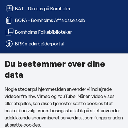
BAT - Din bus på Bornholm
BOFA - Bornholms Affaldsselskab
Bornholms Folkebiblioteker
BRK medarbejderportal
Du bestemmer over dine
Om kommunen
data
Kontakt os
Nogle steder på hjemmesiden anvender vi indlejrede
Telefon- og åbningstider
videoer fra hhv. Vimeo og YouTube. Når en video vises
Tilgængelighedserklæring
eller afspilles, kan disse tjenester sætte cookies til at
huske dine valg. Vores besøgsstatistik på sitet anvender
Privatlivspolitik
udelukkende anonymiseret serverdata, som fungerer uden
at sætte cookies.
Cookies