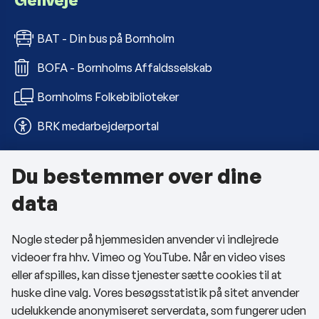
Genveje
BAT - Din bus på Bornholm
BOFA - Bornholms Affaldsselskab
Bornholms Folkebiblioteker
BRK medarbejderportal
Du bestemmer over dine
Om kommunen
data
Kontakt os
Nogle steder på hjemmesiden anvender vi indlejrede
Telefon- og åbningstider
videoer fra hhv. Vimeo og YouTube. Når en video vises
Tilgængelighedserklæring
eller afspilles, kan disse tjenester sætte cookies til at
huske dine valg. Vores besøgsstatistik på sitet anvender
Privatlivspolitik
udelukkende anonymiseret serverdata, som fungerer uden